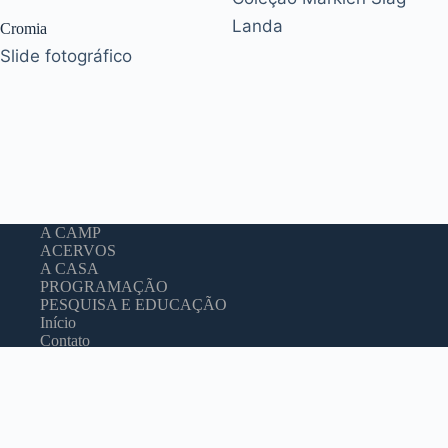
Landa
Cromia
Slide fotográfico
A CAMP
ACERVOS
A CASA
PROGRAMAÇÃO
PESQUISA E EDUCAÇÃO
Início
Contato
CAMP
-
C
asa da
A
rquitetura
M
oderna
P
aulista
Sede Social
Residência João Marino