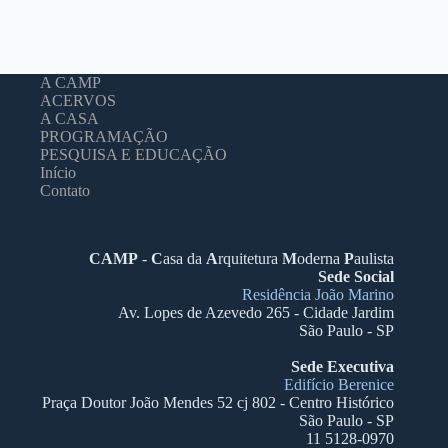
A CAMP
ACERVOS
A CASA
PROGRAMAÇÃO
PESQUISA E EDUCAÇÃO
Início
Contato
CAMP
-
C
asa da
A
rquitetura
M
oderna
P
aulista
Sede Social
Residência João Marino
Av. Lopes de Azevedo 265 - Cidade Jardim
São Paulo - SP
Sede Executiva
Edifício Berenice
Praça Doutor João Mendes 52 cj 802 - Centro Histórico
São Paulo - SP
11 5128-0970