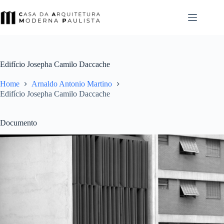
Pular
para
o
conteúdo
Edifício Josepha Camilo Daccache
Home
Arnaldo Antonio Martino
Edifício Josepha Camilo Daccache
Documento