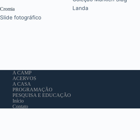
Landa
Cromia
Slide fotográfico
A CAMP
ACERVOS
A CASA
PROGRAMAÇÃO
PESQUISA E EDUCAÇÃO
Início
Contato
CAMP
-
C
asa da
A
rquitetura
M
oderna
P
aulista
Sede Social
Residência João Marino