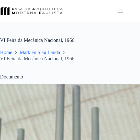
Pular
para
o
conteúdo
VI Feira da Mecânica Nacional, 1966
Home
Marklen Siag Landa
VI Feira da Mecânica Nacional, 1966
Documento