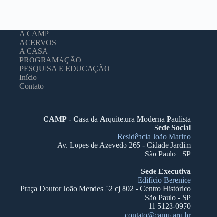
A CAMP
ACERVOS
A CASA
PROGRAMAÇÃO
PESQUISA E EDUCAÇÃO
Início
Contato
CAMP
-
C
asa da
A
rquitetura
M
oderna
P
aulista
Sede Social
Residência João Marino
Av. Lopes de Azevedo 265 - Cidade Jardim
São Paulo - SP
Sede Executiva
Edifício Berenice
Praça Doutor João Mendes 52 cj 802 - Centro Histórico
São Paulo - SP
11 5128-0970
contato@camp.arq.br