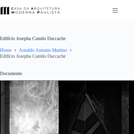
Pular
para
o
conteúdo
Edifício Josepha Camilo Daccache
Home
Arnaldo Antonio Martino
Edifício Josepha Camilo Daccache
Documento