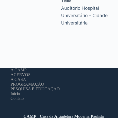
Título
Auditório Hospital
Universitário - Cidade
Universitária
A CAMP
ACERVOS
A CASA
PROGRAMAÇÃO
PESQUISA E EDUCAÇÃO
Início
Contato
CAMP
-
C
asa da
A
rquitetura
M
oderna
P
aulista